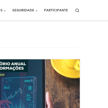
Search
OS
SEGURIDADE
PARTICIPANTE
ões, relativo ao exercício de 2025, já está
m compromisso de transparência da DATUSPREV.
nformações gerais e relevantes, sobre o
e resultados do Plano de Benefícios