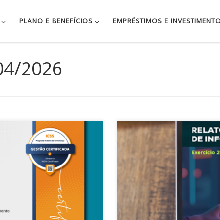
PLANO E BENEFÍCIOS
EMPRÉSTIMOS E INVESTIMENT
04/2026
 trajetória institucional ao
O Relatório Anual de Informaç
ça e Gestão Certificada,
disponível. O documento é u
ade Social (ICSS) voltada ao
Publicado anualmente, traz i
dades Fechadas de Previdência
funcionamento da DATUSPREV 