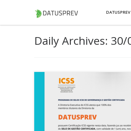
Skip to content
DATUSPREV
Daily Archives:
30/
A DATUSPREV alcançou um marco relevante em sua
conquistar o selo do Programa ICSS de Governan
iniciativa do Instituto de Certificação em Segurid
reconhecimento da qualificação técnica das Enti