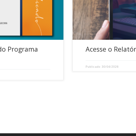
etoria Executiva, […]
CIASCPREV. Clique aqui para a
do Programa
Acesse o Relató
Publicado
30/04/2026