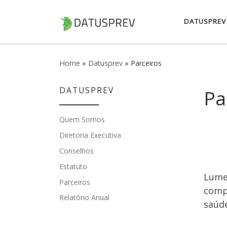
Skip to content
DATUSPREV
Home
»
Datusprev
»
Parceiros
DATUSPREV
Pa
Quem Somos
Diretoria Executiva
Conselhos
Estatuto
Lume
Parceiros
compl
Relatório Anual
saúde