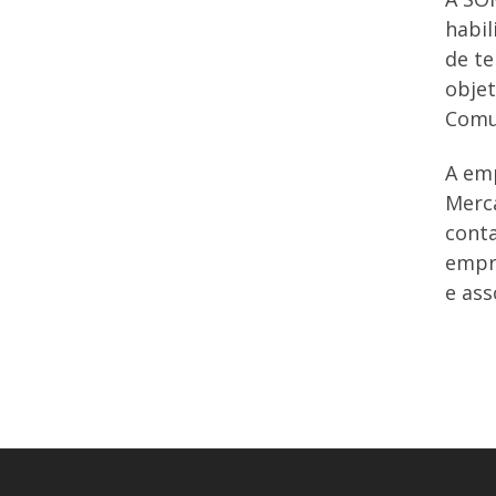
habil
de te
objet
Comun
A emp
Merca
conta
empre
e ass