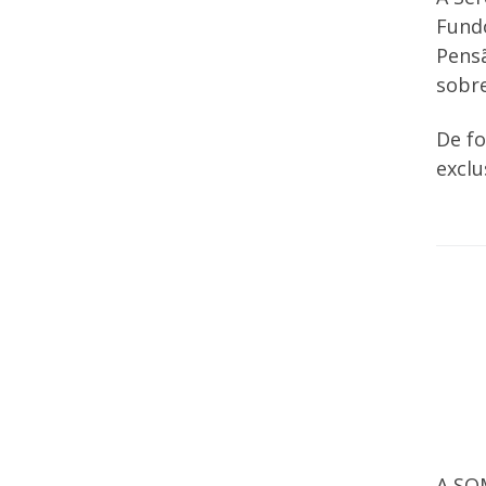
Fund
Pensã
sobr
De fo
exclu
A SO