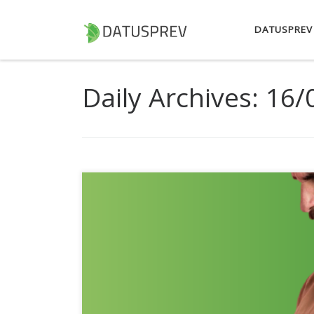
Skip to content
DATUSPREV
Daily Archives:
16/
Muitas vezes, o desequilíbrio financeiro não es
em hábitos cotidianos que passam despercebid
assinaturas e serviços não utilizados, juros evi
diário e a ausência de planejamento financeiro 