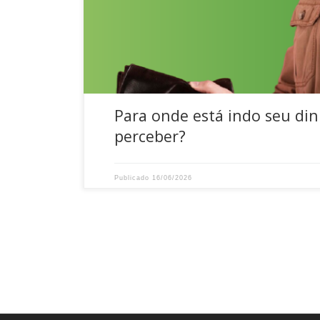
comprometem o orçamento e dificultam a const
Para onde está indo seu di
perceber?
Publicado
16/06/2026