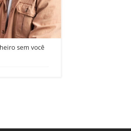
rução de um […]
nheiro sem você