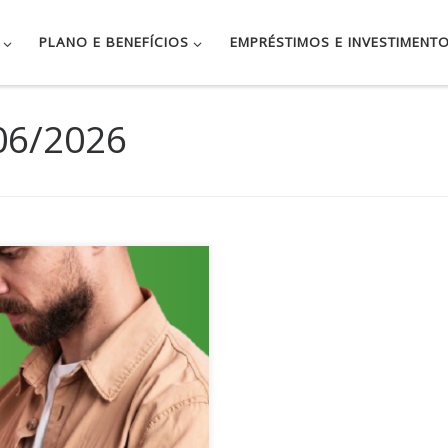
PLANO E BENEFÍCIOS
EMPRÉSTIMOS E INVESTIMENT
06/2026
tá nas grandes compras, mas
os. Compras por impulso,
táveis, desperdício no consumo
são fatores que, somados,